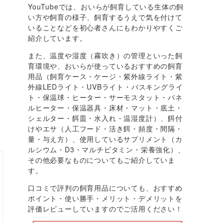
YouTubeでは、おいらが飼育している生体の飼
い方や飼育の様子、飼育するうえで気を付けて
いることなどを初心者さんにもわかりやすくご
紹介しています。
また、温度や湿度（霧吹き）の管理といった飼
育環境や、おいらが使っているおすすめの飼育
用品（飼育ケース・ケージ・紫外線ライト・紫
外線LEDライト・UVBライト・バスキングライ
ト・保温球・ヒーター・サーモスタット・パネ
ルヒーター・保温器具・床材・マット・底土・
シェルター・餌皿・水入れ・温湿度計）、餌付
けやエサ（人工フード・活き餌・頻度・間隔・
量・与え方）、使用しているサプリメント（カ
ルシウム・D3・マルチビタミン・栄養強化）、
その他必要なものについてもご紹介していま
す。
口コミで評判の飼育用品についても、おすすめ
ポイント・使い勝手・メリット・デメリットを
評価レビューしていますのでご活用ください！