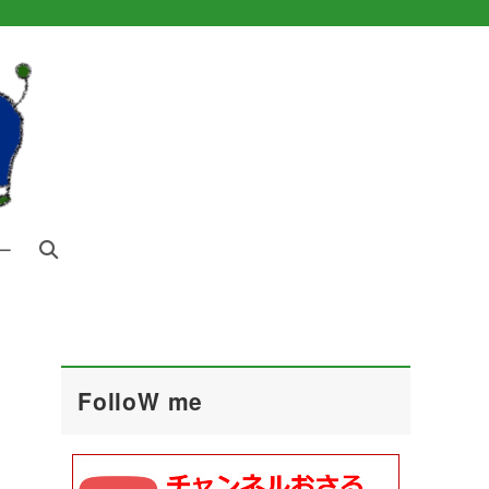
ー
FolloW me