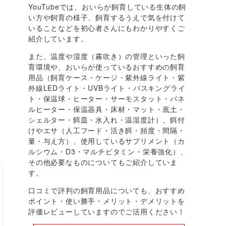
YouTubeでは、おいらが飼育している生体の飼
い方や飼育の様子、飼育するうえで気を付けて
いることなどを初心者さんにもわかりやすくご
紹介しています。
また、温度や湿度（霧吹き）の管理といった飼
育環境や、おいらが使っているおすすめの飼育
用品（飼育ケース・ケージ・紫外線ライト・紫
外線LEDライト・UVBライト・バスキングライ
ト・保温球・ヒーター・サーモスタット・パネ
ルヒーター・保温器具・床材・マット・底土・
シェルター・餌皿・水入れ・温湿度計）、餌付
けやエサ（人工フード・活き餌・頻度・間隔・
量・与え方）、使用しているサプリメント（カ
ルシウム・D3・マルチビタミン・栄養強化）、
その他必要なものについてもご紹介していま
す。
口コミで評判の飼育用品についても、おすすめ
ポイント・使い勝手・メリット・デメリットを
評価レビューしていますのでご活用ください！