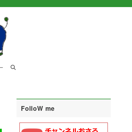
ー
FolloW me