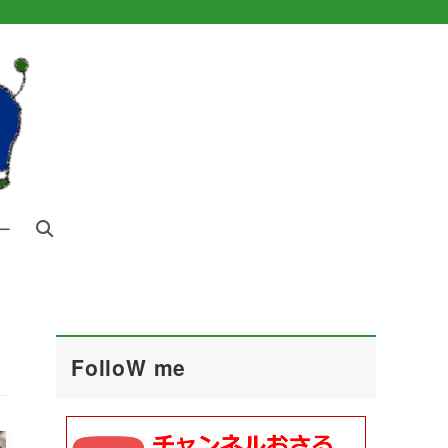
ー
FolloW me