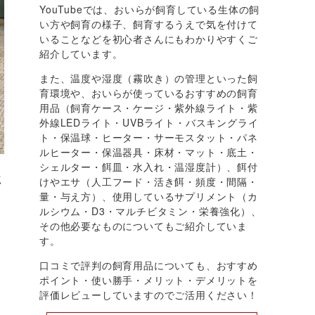
YouTubeでは、おいらが飼育している生体の飼
い方や飼育の様子、飼育するうえで気を付けて
いることなどを初心者さんにもわかりやすくご
紹介しています。
また、温度や湿度（霧吹き）の管理といった飼
育環境や、おいらが使っているおすすめの飼育
用品（飼育ケース・ケージ・紫外線ライト・紫
外線LEDライト・UVBライト・バスキングライ
ト・保温球・ヒーター・サーモスタット・パネ
ルヒーター・保温器具・床材・マット・底土・
シェルター・餌皿・水入れ・温湿度計）、餌付
に
けやエサ（人工フード・活き餌・頻度・間隔・
量・与え方）、使用しているサプリメント（カ
ルシウム・D3・マルチビタミン・栄養強化）、
その他必要なものについてもご紹介していま
す。
口コミで評判の飼育用品についても、おすすめ
ポイント・使い勝手・メリット・デメリットを
評価レビューしていますのでご活用ください！