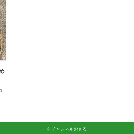
め
ロ
© チャンネルおさる