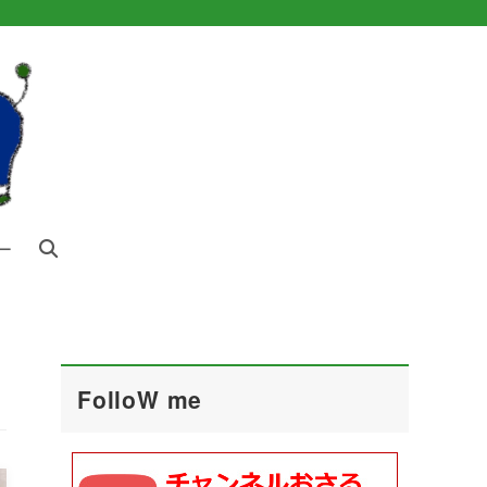
ー
FolloW me