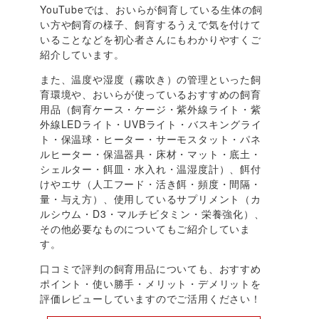
YouTubeでは、おいらが飼育している生体の飼
い方や飼育の様子、飼育するうえで気を付けて
いることなどを初心者さんにもわかりやすくご
紹介しています。
また、温度や湿度（霧吹き）の管理といった飼
育環境や、おいらが使っているおすすめの飼育
用品（飼育ケース・ケージ・紫外線ライト・紫
外線LEDライト・UVBライト・バスキングライ
ト・保温球・ヒーター・サーモスタット・パネ
ルヒーター・保温器具・床材・マット・底土・
シェルター・餌皿・水入れ・温湿度計）、餌付
けやエサ（人工フード・活き餌・頻度・間隔・
量・与え方）、使用しているサプリメント（カ
ルシウム・D3・マルチビタミン・栄養強化）、
その他必要なものについてもご紹介していま
す。
口コミで評判の飼育用品についても、おすすめ
ポイント・使い勝手・メリット・デメリットを
評価レビューしていますのでご活用ください！