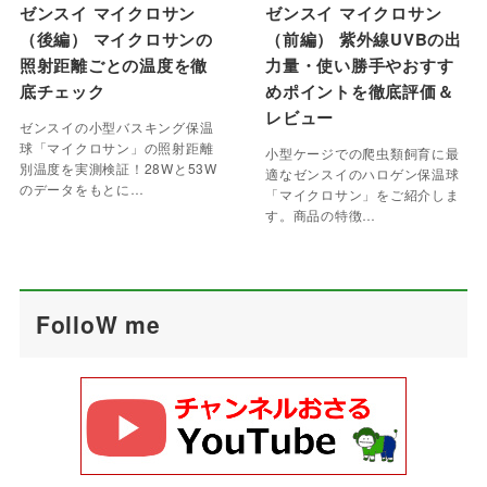
ゼンスイ マイクロサン
ゼンスイ マイクロサン
（後編） マイクロサンの
（前編） 紫外線UVBの出
照射距離ごとの温度を徹
力量・使い勝手やおすす
底チェック
めポイントを徹底評価＆
レビュー
ゼンスイの小型バスキング保温
球「マイクロサン」の照射距離
小型ケージでの爬虫類飼育に最
別温度を実測検証！28Wと53W
適なゼンスイのハロゲン保温球
のデータをもとに…
「マイクロサン」をご紹介しま
す。商品の特徴…
FolloW me