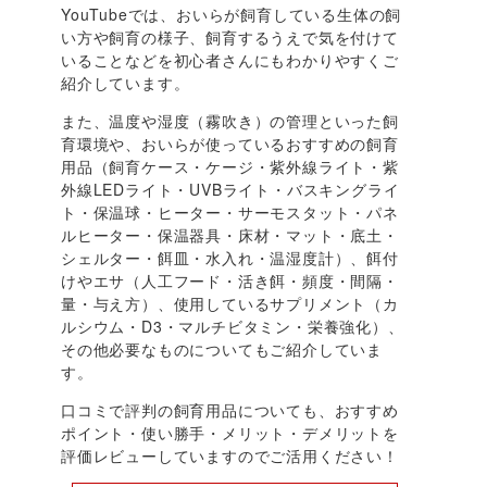
YouTubeでは、おいらが飼育している生体の飼
い方や飼育の様子、飼育するうえで気を付けて
いることなどを初心者さんにもわかりやすくご
紹介しています。
また、温度や湿度（霧吹き）の管理といった飼
育環境や、おいらが使っているおすすめの飼育
用品（飼育ケース・ケージ・紫外線ライト・紫
外線LEDライト・UVBライト・バスキングライ
ト・保温球・ヒーター・サーモスタット・パネ
ルヒーター・保温器具・床材・マット・底土・
シェルター・餌皿・水入れ・温湿度計）、餌付
けやエサ（人工フード・活き餌・頻度・間隔・
量・与え方）、使用しているサプリメント（カ
ルシウム・D3・マルチビタミン・栄養強化）、
その他必要なものについてもご紹介していま
す。
口コミで評判の飼育用品についても、おすすめ
ポイント・使い勝手・メリット・デメリットを
評価レビューしていますのでご活用ください！