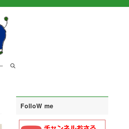
ー
FolloW me