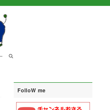
ー
FolloW me