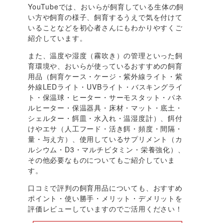
YouTubeでは、おいらが飼育している生体の飼
い方や飼育の様子、飼育するうえで気を付けて
いることなどを初心者さんにもわかりやすくご
紹介しています。
また、温度や湿度（霧吹き）の管理といった飼
育環境や、おいらが使っているおすすめの飼育
用品（飼育ケース・ケージ・紫外線ライト・紫
外線LEDライト・UVBライト・バスキングライ
ト・保温球・ヒーター・サーモスタット・パネ
ルヒーター・保温器具・床材・マット・底土・
シェルター・餌皿・水入れ・温湿度計）、餌付
けやエサ（人工フード・活き餌・頻度・間隔・
量・与え方）、使用しているサプリメント（カ
ルシウム・D3・マルチビタミン・栄養強化）、
その他必要なものについてもご紹介していま
す。
口コミで評判の飼育用品についても、おすすめ
ポイント・使い勝手・メリット・デメリットを
評価レビューしていますのでご活用ください！