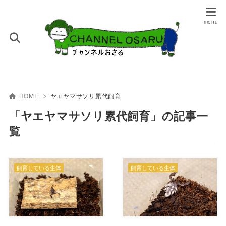
HOME
ヤエヤマサソリ累代飼育
「ヤエヤマサソリ累代飼育」の記事一
覧
飼育している生体
飼育している生体