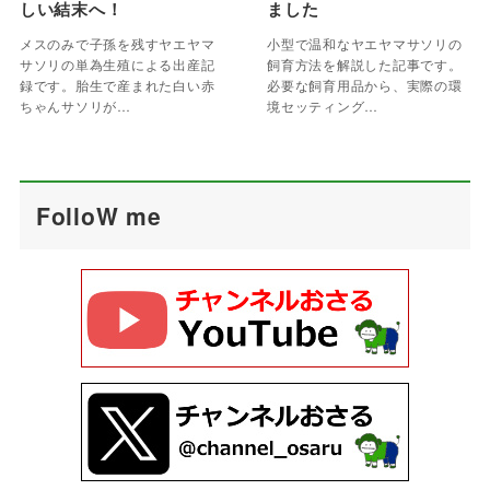
しい結末へ！
ました
メスのみで子孫を残すヤエヤマ
小型で温和なヤエヤマサソリの
サソリの単為生殖による出産記
飼育方法を解説した記事です。
録です。胎生で産まれた白い赤
必要な飼育用品から、実際の環
ちゃんサソリが…
境セッティング…
FolloW me